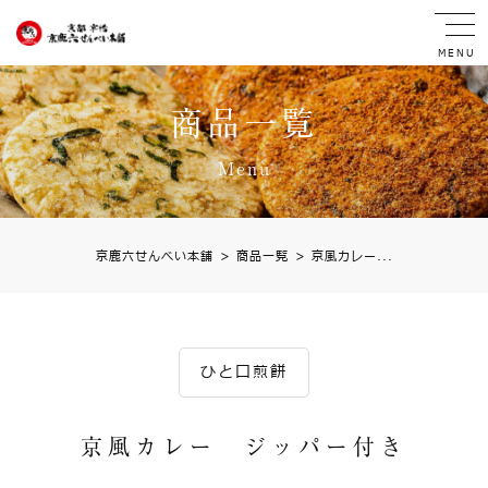
MENU
商品一覧
Menu
京鹿六せんべい本舗
>
商品一覧
>
京風カレー...
ひと口煎餅
京風カレー ジッパー付き