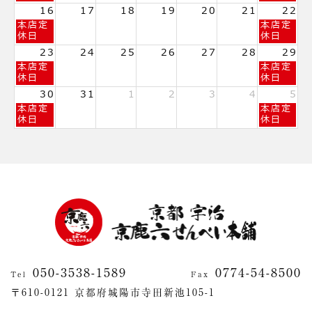
日,
日,
日,
2026
2026
16
17
18
19
20
21
22
8
8
8
日
土
本店定
本店定
月
月
月
曜
曜
休日
休日
9th
12th
15th
日,
日,
2026
2026
2026
23
24
25
26
27
28
29
8
8
日
土
本店定
本店定
月
月
曜
曜
休日
休日
16th
22nd
日,
日,
2026
2026
30
31
1
2
3
4
5
8
8
日
土
本店定
本店定
月
月
曜
曜
休日
休日
23rd
29th
日,
日,
2026
2026
8
9
月
月
30th
5th
2026
2026
050-3538-1589
0774-54-8500
Tel
Fax
〒610-0121 京都府城陽市寺田新池105-1