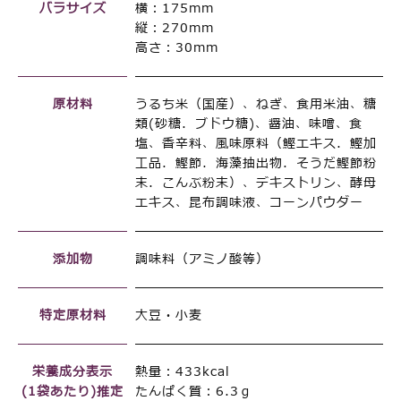
バラサイズ
横：175mm
縦：270mm
高さ：30mm
原材料
うるち米（国産）、ねぎ、食用米油、糖
類(砂糖．ブドウ糖)、醤油、味噌、食
塩、香辛料、風味原料（鰹エキス．鰹加
工品．鰹節．海藻抽出物．そうだ鰹節粉
末．こんぶ粉末）、デキストリン、酵母
エキス、昆布調味液、コーンパウダー
添加物
調味料（アミノ酸等）
特定原材料
大豆・小麦
栄養成分表示
熱量：433kcal
(1袋あたり)推定
たんぱく質：6.3ｇ