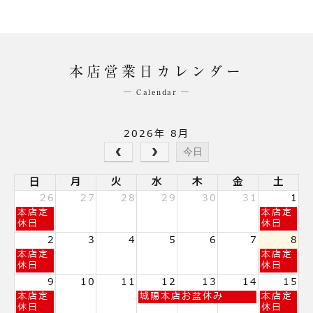
本店営業日カレンダー
─ Calendar ─
2026年 8月
今日
日
月
火
水
木
金
土
26
27
28
29
30
31
1
日
土
本店定
本店定
曜
曜
休日
休日
日,
日,
2
3
4
5
6
7
8
7
8
日
土
本店定
本店定
月
月
曜
曜
休日
休日
26th
1st
日,
日,
2026
2026
9
10
11
12
13
14
15
8
8
日
水
土
本店定
城陽本店お盆休み
本店定
月
月
曜
曜
曜
休日
休日
2nd
8th