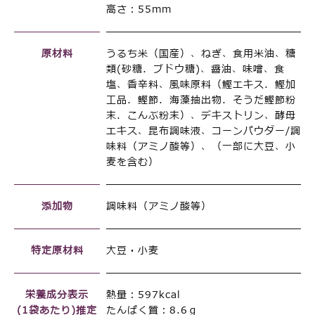
高さ：55mm
原材料
うるち米（国産）、ねぎ、食用米油、糖
類(砂糖．ブドウ糖)、醤油、味噌、食
塩、香辛料、風味原料（鰹エキス．鰹加
工品．鰹節．海藻抽出物．そうだ鰹節粉
末．こんぶ粉末）、デキストリン、酵母
エキス、昆布調味液、コーンパウダー/調
味料（アミノ酸等）、（一部に大豆、小
麦を含む）
添加物
調味料（アミノ酸等）
特定原材料
大豆・小麦
栄養成分表示
熱量：597kcal
(1袋あたり)推定
たんぱく質：8.6ｇ