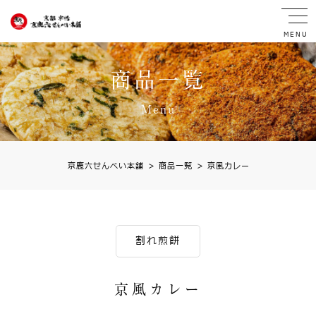
MENU
商品一覧
Menu
京鹿六せんべい本舗
>
商品一覧
>
京風カレー
割れ煎餅
京風カレー