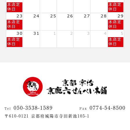
8
8
8
日
土
本店定
本店定
月
月
月
曜
曜
休日
休日
9th
12th
15th
日,
日,
2026
2026
2026
23
24
25
26
27
28
29
8
8
日
土
本店定
本店定
月
月
曜
曜
休日
休日
16th
22nd
日,
日,
2026
2026
30
31
1
2
3
4
5
8
8
日
土
本店定
本店定
月
月
曜
曜
休日
休日
23rd
29th
日,
日,
2026
2026
8
9
月
月
30th
5th
2026
2026
050-3538-1589
0774-54-8500
Tel
Fax
〒610-0121 京都府城陽市寺田新池105-1