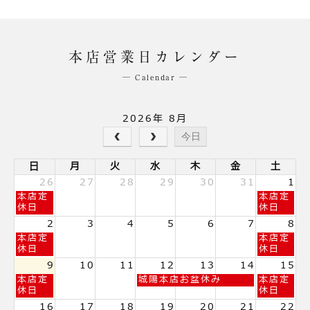
本店営業日カレンダー
─ Calendar ─
2026年 8月
今日
日
月
火
水
木
金
土
26
27
28
29
30
31
1
日
土
本店定
本店定
曜
曜
休日
休日
日,
日,
2
3
4
5
6
7
8
7
8
日
土
本店定
本店定
月
月
曜
曜
休日
休日
26th
1st
日,
日,
2026
2026
9
10
11
12
13
14
15
8
8
日
水
土
本店定
城陽本店お盆休み
本店定
月
月
曜
曜
曜
休日
休日
2nd
8th
日,
日,
日,
2026
2026
16
17
18
19
20
21
22