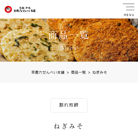
MENU
商品一覧
Menu
京鹿六せんべい本舗
>
商品一覧
>
ねぎみそ
割れ煎餅
ねぎみそ