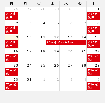
日
月
火
水
木
金
土
26
27
28
29
30
31
1
日
土
本店定
本店定
曜
曜
休日
休日
日,
日,
2
3
4
5
6
7
8
7
8
日
土
本店定
本店定
月
月
曜
曜
休日
休日
26th
1st
日,
日,
2026
2026
9
10
11
12
13
14
15
8
8
日
水
土
本店定
城陽本店お盆休み
本店定
月
月
曜
曜
曜
休日
休日
2nd
8th
日,
日,
日,
2026
2026
16
17
18
19
20
21
22
8
8
8
日
土
本店定
本店定
月
月
月
曜
曜
休日
休日
9th
12th
15th
日,
日,
2026
2026
2026
23
24
25
26
27
28
29
8
8
日
土
本店定
本店定
月
月
曜
曜
休日
休日
16th
22nd
日,
日,
2026
2026
30
31
1
2
3
4
5
8
8
日
土
本店定
本店定
月
月
曜
曜
休日
休日
23rd
29th
日,
日,
2026
2026
8
9
月
月
30th
5th