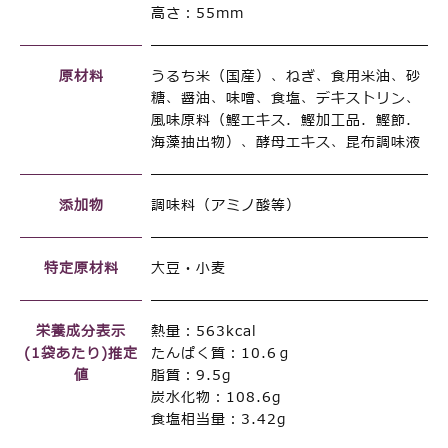
高さ：55mm
原材料
うるち米（国産）、ねぎ、食用米油、砂
糖、醤油、味噌、食塩、デキストリン、
風味原料（鰹エキス．鰹加工品．鰹節．
海藻抽出物）、酵母エキス、昆布調味液
添加物
調味料（アミノ酸等）
特定原材料
大豆・小麦
栄養成分表示
熱量：563kcal
(1袋あたり)推定
たんぱく質：10.6ｇ
値
脂質：9.5g
炭水化物：108.6g
食塩相当量：3.42g