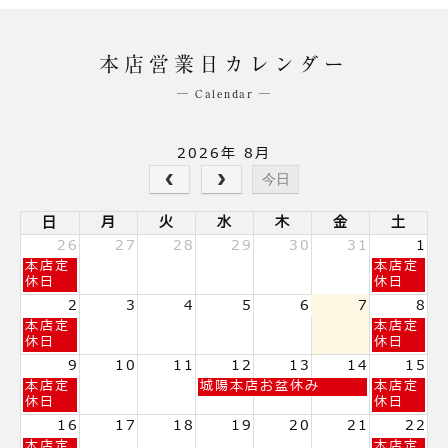
本店営業日カレンダー
─ Calendar ─
2026年 8月
今日
日
月
火
水
木
金
土
26
27
28
29
30
31
1
日
土
本店定
本店定
曜
曜
休日
休日
日,
日,
2
3
4
5
6
7
8
7
8
日
土
本店定
本店定
月
月
曜
曜
休日
休日
26th
1st
日,
日,
2026
2026
9
10
11
12
13
14
15
8
8
日
水
土
本店定
城陽本店お盆休み
本店定
月
月
曜
曜
曜
休日
休日
2nd
8th
日,
日,
日,
2026
2026
16
17
18
19
20
21
22
8
8
8
日
土
本店定
本店定