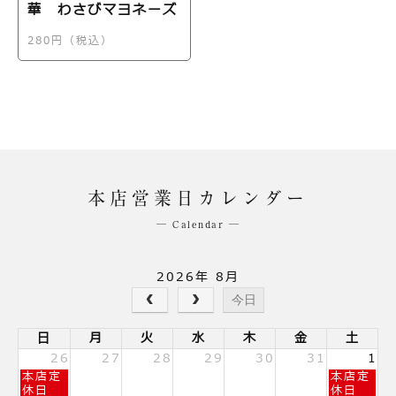
華 わさびマヨネーズ
280円（税込）
本店営業日カレンダー
─ Calendar ─
2026年 8月
今日
日
月
火
水
木
金
土
26
27
28
29
30
31
1
日
土
本店定
本店定
曜
曜
休日
休日