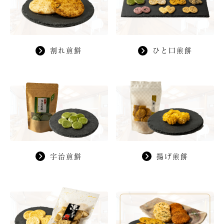
割れ煎餅
ひと口煎餅
宇治煎餅
揚げ煎餅