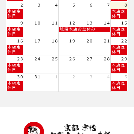
日,
日,
2
3
4
5
6
7
8
7
8
日
土
本店定
本店定
月
月
曜
曜
休日
休日
26th
1st
日,
日,
2026
2026
9
10
11
12
13
14
15
8
8
日
水
土
本店定
城陽本店お盆休み
本店定
月
月
曜
曜
曜
休日
休日
2nd
8th
日,
日,
日,
2026
2026
16
17
18
19
20
21
22
8
8
8
日
土
本店定
本店定
月
月
月
曜
曜
休日
休日
9th
12th
15th
日,
日,
2026
2026
2026
23
24
25
26
27
28
29
8
8
日
土
本店定
本店定
月
月
曜
曜
休日
休日
16th
22nd
日,
日,
2026
2026
30
31
1
2
3
4
5
8
8
日
土
本店定
本店定
月
月
曜
曜
休日
休日
23rd
29th
日,
日,
2026
2026
8
9
月
月
30th
5th
2026
2026