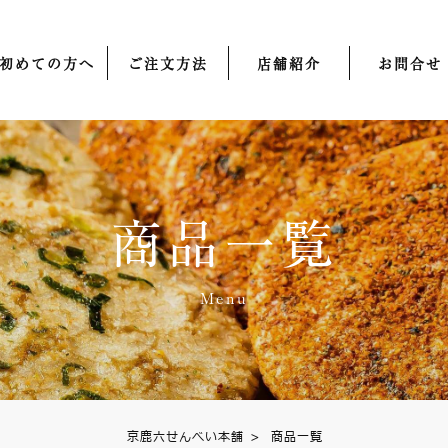
初めての方へ
ご注文方法
店舗紹介
お問合せ
商品一覧
Menu
京鹿六せんべい本舗
>
商品一覧