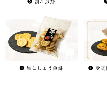
割れ煎餅
黒こしょう煎餅
受賞