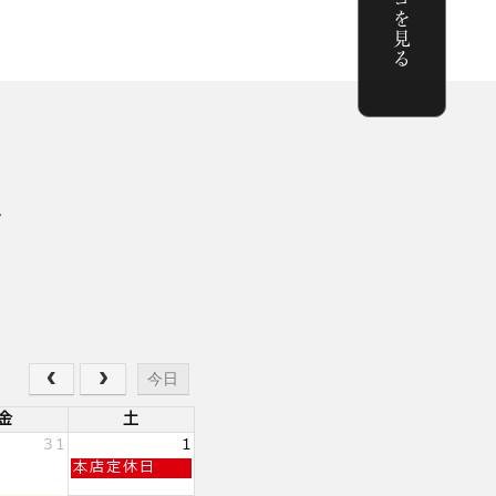
カゴを見る
ー
今日
金
土
31
1
土
本店定休日
曜