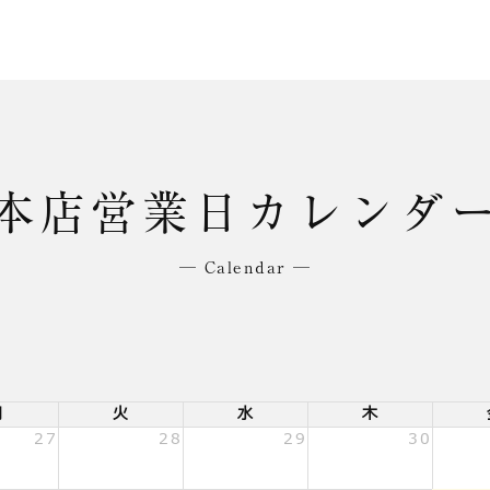
本店営業日カレンダ
─ Calendar ─
月
火
水
木
27
28
29
30