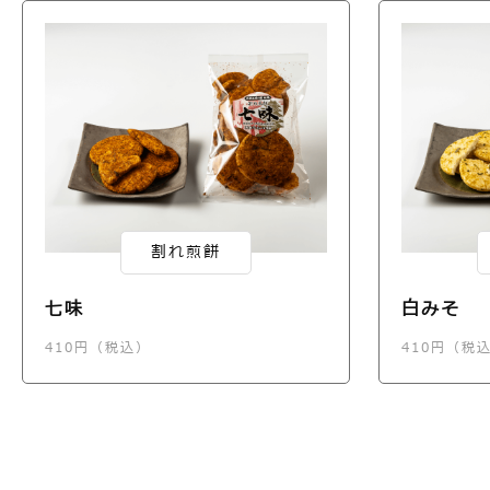
割れ煎餅
七味
白みそ
410円（税込）
410円（税