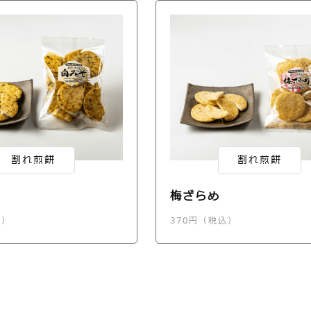
割れ煎餅
割れ煎餅
梅ざらめ
込）
370円（税込）