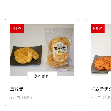
NEW
NEW
割れ煎餅
玉ねぎ
キムチチ
410円（税込）
410円（税