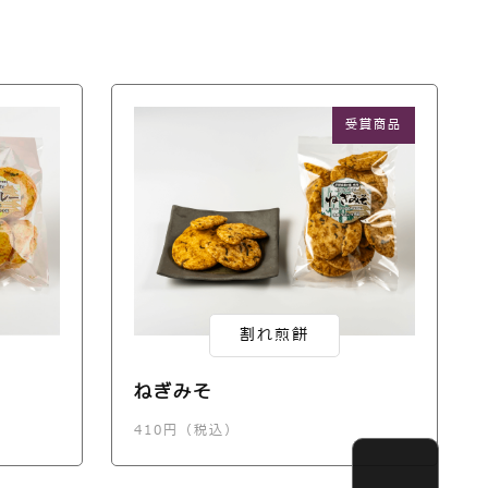
受賞商品
割れ煎餅
ねぎみそ
410円（税込）