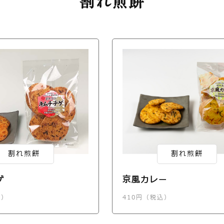
割れ煎餅
割れ煎餅
割れ煎餅
ゲ
京風カレー
込）
410円（税込）