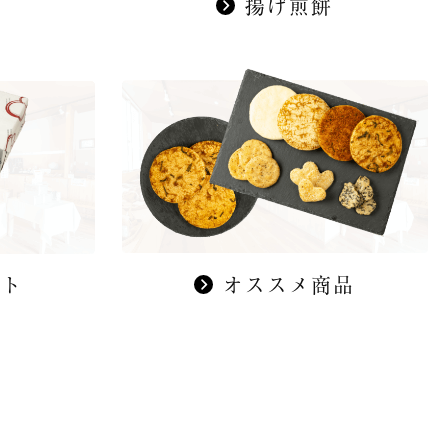
餅
揚げ煎餅
ット
オススメ商品