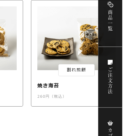
商品一覧
割れ煎餅
ご注文方法
焼き海苔
260円（税込）