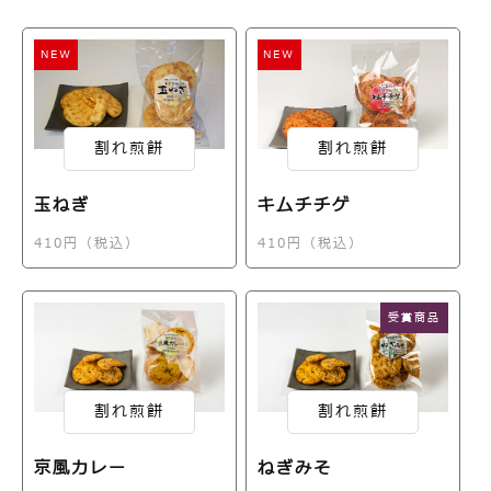
NEW
NEW
割れ煎餅
割れ煎餅
玉ねぎ
キムチチゲ
410円（税込）
410円（税込）
受賞商品
割れ煎餅
割れ煎餅
京風カレー
ねぎみそ