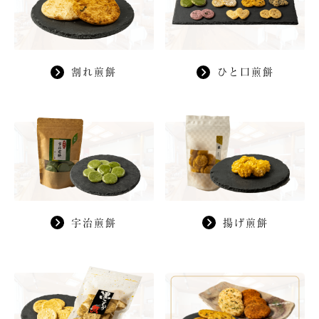
割れ煎餅
ひと口煎餅
宇治煎餅
揚げ煎餅