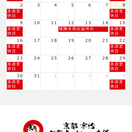
日,
日,
2
3
4
5
6
7
8
7
8
日
土
本店定
本店定
月
月
曜
曜
休日
休日
26th
1st
日,
日,
2026
2026
9
10
11
12
13
14
15
8
8
日
水
土
本店定
城陽本店お盆休み
本店定
月
月
曜
曜
曜
休日
休日
2nd
8th
日,
日,
日,
2026
2026
16
17
18
19
20
21
22
8
8
8
日
土
本店定
本店定
月
月
月
曜
曜
休日
休日
9th
12th
15th
日,
日,
2026
2026
2026
23
24
25
26
27
28
29
8
8
日
土
本店定
本店定
月
月
曜
曜
休日
休日
16th
22nd
日,
日,
2026
2026
30
31
1
2
3
4
5
8
8
日
土
本店定
本店定
月
月
曜
曜
休日
休日
23rd
29th
日,
日,
2026
2026
8
9
月
月
30th
5th
2026
2026