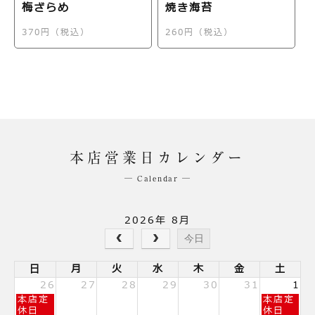
梅ざらめ
焼き海苔
370円（税込）
260円（税込）
本店営業日カレンダー
─ Calendar ─
2026年 8月
今日
日
月
火
水
木
金
土
26
27
28
29
30
31
1
日
土
本店定
本店定
曜
曜
休日
休日